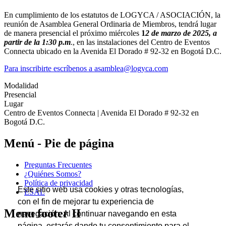
En cumplimiento de los estatutos de LOGYCA / ASOCIACIÓN, la
reunión de Asamblea General Ordinaria de Miembros, tendrá lugar
de manera presencial el próximo miércoles
1
2 de marzo de 2025, a
partir de la 1:30 p.m
., en las instalaciones del Centro de Eventos
Connecta ubicado en la Avenida El Dorado # 92-32 en Bogotá D.C.
Para inscribirte escríbenos a asamblea@logyca.com
Modalidad
Presencial
Lugar
Centro de Eventos Connecta | Avenida El Dorado # 92-32 en
Bogotá D.C.
Menú - Pie de página
Preguntas Frecuentes
¿Quiénes Somos?
Política de privacidad
Este sitio web usa cookies y otras tecnologías,
ESAL
con el fin de mejorar tu experiencia de
Menu footer II
navegación. Al continuar navegando en esta
página, estarás dando tu consentimiento para el