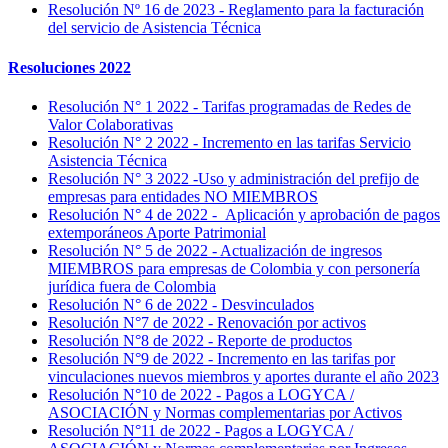
Resolución Nº 16 de 2023 - Reglamento para la facturación
del servicio de Asistencia Técnica
Resoluciones 2022
Resolución N° 1 2022 - Tarifas programadas de Redes de
Valor Colaborativas
Resolución N° 2 2022 - Incremento en las tarifas Servicio
Asistencia Técnica
Resolución N° 3 2022 -Uso y administración del prefijo de
empresas para entidades NO MIEMBROS
Resolución N° 4 de 2022 - Aplicación y aprobación de pagos
extemporáneos Aporte Patrimonial
Resolución N° 5 de 2022 - Actualización de ingresos
MIEMBROS para empresas de Colombia y con personería
jurídica fuera de Colombia
Resolución N° 6 de 2022 - Desvinculados
Resolución N°7 de 2022 - Renovación por activos
Resolución N°8 de 2022 - Reporte de productos
Resolución N°9 de 2022 - Incremento en las tarifas por
vinculaciones nuevos miembros y aportes durante el año 2023
Resolución N°10 de 2022 - Pagos a LOGYCA /
ASOCIACIÓN y Normas complementarias por Activos
Resolución N°11 de 2022 - Pagos a LOGYCA /