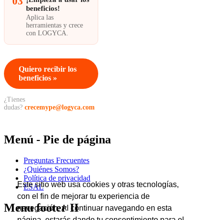
03
beneficios!
Aplica las
herramientas y crece
con LOGYCA.
Quiero recibir los
beneficios »
¿Tienes
dudas?
crecemype@logyca.com
Menú - Pie de página
Preguntas Frecuentes
¿Quiénes Somos?
Política de privacidad
Este sitio web usa cookies y otras tecnologías,
ESAL
con el fin de mejorar tu experiencia de
Menu footer II
navegación. Al continuar navegando en esta
página, estarás dando tu consentimiento para el